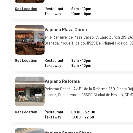
Get Location
Restaurant
9am
-
10pm
Takeaway
10am
-
9pm
Vapiano Plaza Carso
en el 3er nivel de Plaza Carso, C. Lago Zurich 219-24
Granada, Miguel Hidalgo, 11529 Del. Miguel Hidalgo, 
Get Location
Restaurant
9am
-
10pm
Takeaway
9am
-
10pm
Vapiano Reforma
Reforma Capital, Av. P.º de la Reforma 250-Planta Baj
Juárez, Cuauhtémoc, 06600 Ciudad de México, CDM
Get Location
Restaurant
09:00
-
23:00
Takeaway
10:00
-
22:30
Vapiano Samara Shops