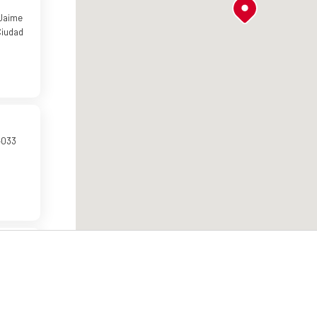
 Jaime
Ciudad
4033
Vallejo
Promos
Contact
Abo
CDMX