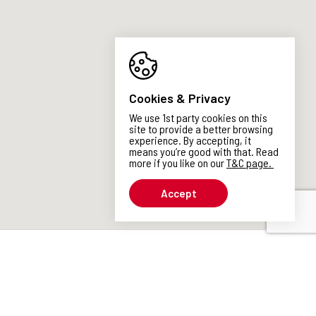
Cookies & Privacy
We use 1st party cookies on this
site to provide a better browsing
experience. By accepting, it
means you’re good with that. Read
more if you like on our
T&C page
.
Accept
ut
Menu
Restaurants
Work
Faq
EN
ES