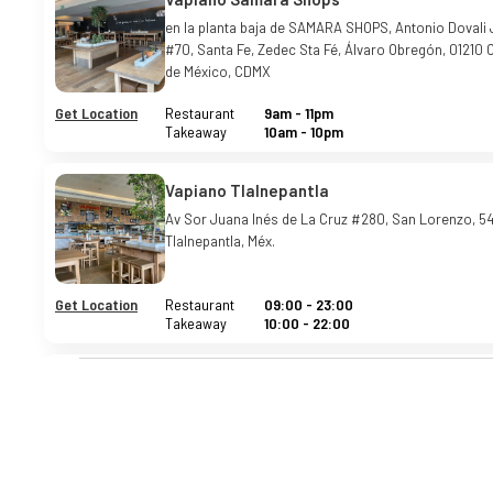
en la planta baja de SAMARA SHOPS, Antonio Dovali
#70, Santa Fe, Zedec Sta Fé, Álvaro Obregón, 01210 
de México, CDMX
Get Location
Restaurant
9am
-
11pm
Takeaway
10am
-
10pm
Vapiano Tlalnepantla
Av Sor Juana Inés de La Cruz #280, San Lorenzo, 5
Tlalnepantla, Méx.
Get Location
Restaurant
09:00
-
23:00
Takeaway
10:00
-
22:00
Vapiano Vallejo
en la planta baja de parque, Calz. Vallejo 1090, Calz. 
Col, Sta Cruz de las Salinas, Azcapotzalco, 02300 