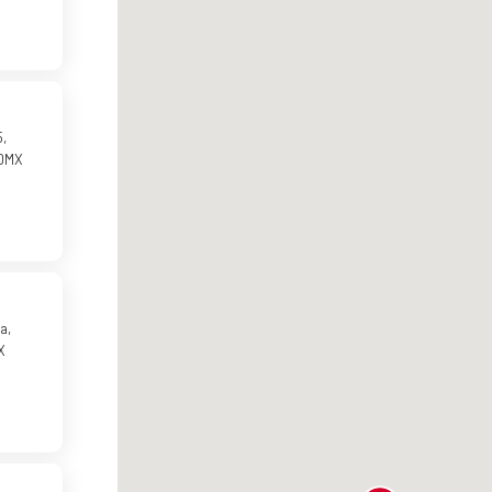
5,
CDMX
a,
X