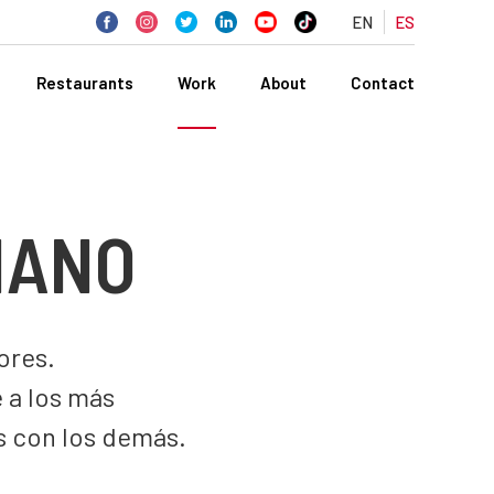
EN
ES
Restaurants
Work
About
Contact
IANO
ores.
 a los más
s con los demás.