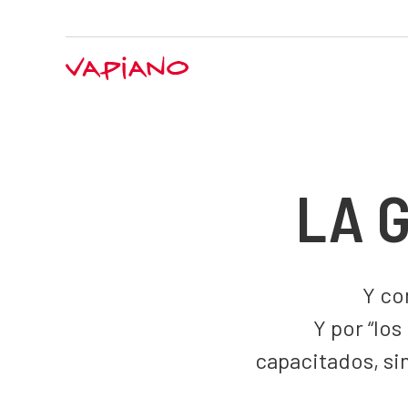
LA 
Y co
Y por “lo
capacitados, si