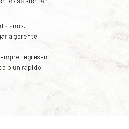
entes se sientan
te años.
gar a gerente
siempre regresan
sca o un rápido