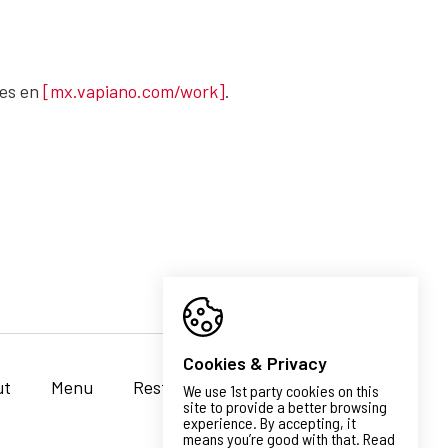
les en
[mx.vapiano.com/work]
.
Cookies & Privacy
ut
Menu
Restaurants
Work
Faq
We use 1st party cookies on this
site to provide a better browsing
experience. By accepting, it
means you’re good with that. Read
EN
ES